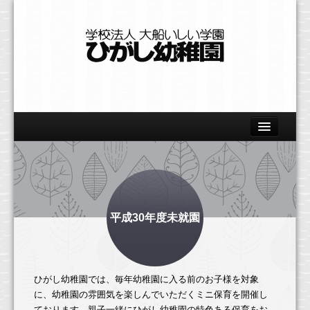
Home
園の概要
教育の特色
平成30年度未就園
美術
体育
ひがし幼稚園では、毎年幼稚園に入る前のお子様を対象
自然
に、幼稚園の雰囲気を楽しんでいただくミニ保育を開催し
ております。親子一緒にひがし幼稚園の特色ある保育をお