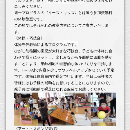
幼稚園のご案内
児体験教室につい
楽しみください。
週一プログラムの〝イーストキッズ〟とは違う参加費無料
園の一日
の体験教室です。
年間行事
この項ではそれぞれの教室内容についてご案内いたしま
す。
健康・安全・設備
《体操・巧技台》
て(内容詳細)
体操専任教諭によるプログラムです。
食育
ひがし幼稚園の園児が大好きな巧技台。子どもの体格に合
わせて様々にセットし、楽しみながら多面的に四肢を動か
預かり保育
すことにより、年齢相応の理想的な体力づくりを目指しま
す。
1
～３期で内容を少しづつレベルアップさせていく予定
入園のご案内
です。体操は体育館内で裸足で行います。当日は保護者の
2026年度園児募集要項
皆様にはお子様の補助をお願いすることになりますので、
親子共に活動的で裸足になれる服装でお越しください。
2026年度満３歳児園児募集要項
入園前のお子様向けプログラム
お問い合わせ
求人情報
《アート・スポンジ遊び》