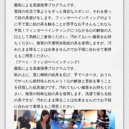
園長による直接指導プログラムです。
アクセス
普段の生活で筆よりもずっと身近なスポンジ。それを使っ
て絵の具遊びをします。フィンガーペインティングのよう
Facebook
に手で直に絵の具を触ることが苦手なお子さんもこれなら
平気！フィンガーペインティングにつながる心の解放の入
在園児用提出書類
口として気軽にご参加ください。汚れてもいい服装をお持
ちください。無害の不透明水彩絵の具を使用しますが、汚
れたまま帰ることは出来ませんのでお子様に合わせて着替
えもご用意ください。
《アート・フィンガーペインティング》
園長による直接指導プログラムです。
机の上に、直に糊状の絵具を広げ、手でペタペタ。おうち
でやったら絶対叱られちゃう！心の解放と意欲を養うこと
を目指した絵具遊びです。汚れてもいい服装をお持ちくだ
さい。無害の特殊な絵の具を使用します。洗濯で落ちる絵
の具ですが、汚れたまま帰ることは出来ませんのでお子様
に合わせて着替えもご用意ください。