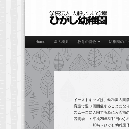
Home
園の概要
教育の特色
幼稚園のご
イーストキッズは、幼稚園入園前
育室で週３回開催することにな
スムーズに入園する為に入園前の
説明会 ：平成29年3月2日(木)
10時～ひがし幼稚園体