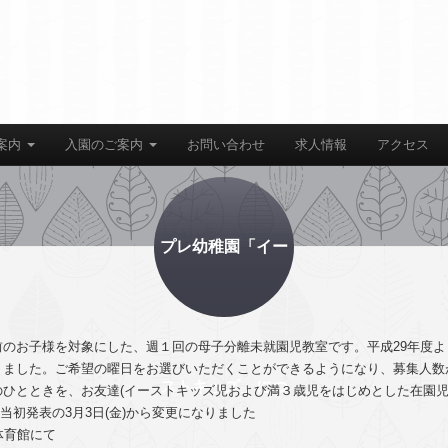
案内
入園のご案内
お問い合わせ
求人情報
アクセス
プレ幼稚園「イー
のお子様を対象にした、週１回の母子分離未就園児教室です。平成29年度
りました。ご希望の曜日をお選びいただくことができるようになり、募集人数
ストキッズ」につ
ひとときを、お友達(イーストキッズ児および満３歳児をはじめとした在園児
※当初発表の3月3日(金)から変更になりました
育館にて