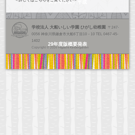
幼稚園のご案内
ストキッズ」平成
園の一日
年間行事
学校法人 大船いしい学園 ひがし幼稚園
〒247-
0056 神奈川県鎌倉市大船6丁目10－10 TEL 0467-45-
健康・安全・設備
1402
29年度版概要発表
Copyright © 2026 Higashi Kindergarten
食育
預かり保育
入園のご案内
2026年度園児募集要項
2026年度満３歳児園児募集要項
入園前のお子様向けプログラム
お問い合わせ
求人情報