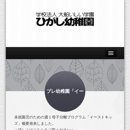
Home
園の概要
教育の特色
プレ幼稚園「イー
美術
体育
未就園児のための週１母子分離プログラム「イーストキッ
自然
ズ」概要発表しました。
＜詳しくはこちらをご覧ください＞