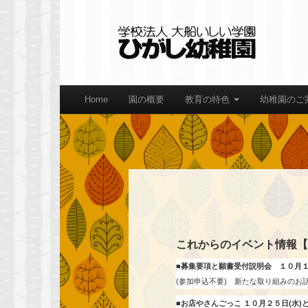
Home
園の概要
教育の特色
幼稚園のご
これからのイベント情報【1
■募集要項と願書受付説明会
１０月１
(参加申込不要) 新たな取り組みのお
■お店やさんごっこ
１０月２５日(水)と