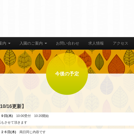
案内
入園のご案内
お問い合わせ
求人情報
アクセス
今後の予定
0/16更新】
９日(木)
10:00受付 10:20開始
話もさせて頂きます
２６日(木)
両日同じ内容です