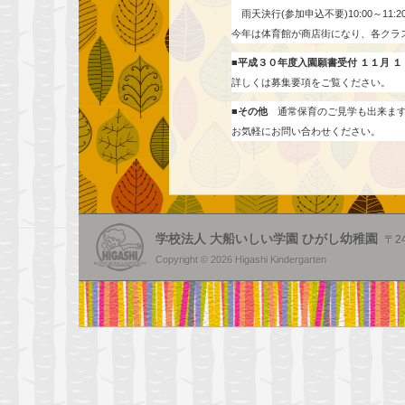
雨天決行(参加申込不要)10:00～11:2
今年は体育館が商店街になり、各クラ
■平成３０年度入園願書受付
１１月 １ 
詳しくは募集要項をご覧ください。
■その他
通常保育のご見学も出来ま
お気軽にお問い合わせください。
学校法人 大船いしい学園 ひがし幼稚園
〒2
Copyright © 2026 Higashi Kindergarten