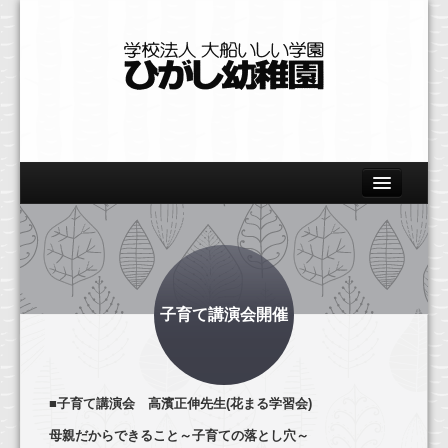
Home
園の概要
教育の特色
子育て講演会開催
美術
体育
■子育て講演会 高濱正伸先生(花まる学習会)
自然
母親だからできること～子育ての落とし穴～