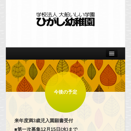
Home
園の概要
教育の特色
今後の予定
美術
体育
来年度満3歳児入園願書受付
自然
■第一次募集12月15日(水)まで