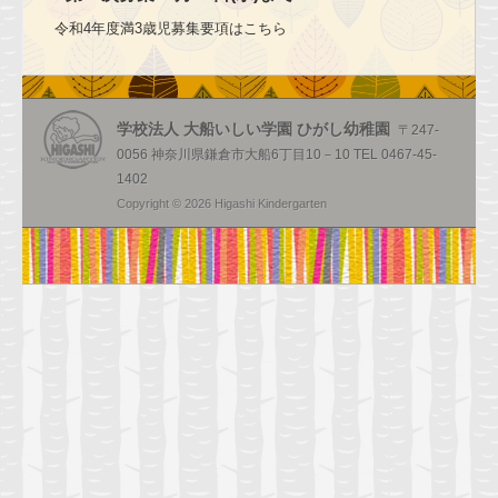
幼稚園のご案内
令和4年度満3歳児募集要項はこちら
園の一日
年間行事
学校法人 大船いしい学園 ひがし幼稚園
〒247-
健康・安全・設備
0056 神奈川県鎌倉市大船6丁目10－10 TEL 0467-45-
1402
食育
Copyright © 2026 Higashi Kindergarten
預かり保育
入園のご案内
2026年度園児募集要項
2026年度満３歳児園児募集要項
入園前のお子様向けプログラム
お問い合わせ
求人情報