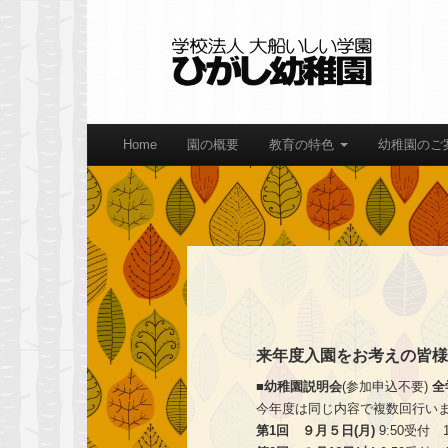
Home
園の概要
教育の特色
幼稚園のご
来年度入園をお考えの皆様
■幼稚園説明会
(参加申込不要)
全
今年度は同じ内容で複数回行い
第1回 ９月５日(月)
9:50受付 1