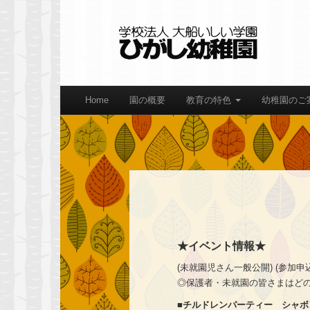
Home
園の概要
教育の特色
幼稚園のご
★イベント情報★
(未就園児さん一般公開) (参加申
◎保護者・未就園の皆さまはど
■チルドレンパーティー シャボ