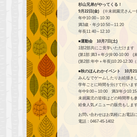
杉山兄弟がやってくる！
9月22日(金)
(※未就園児さん一般
年中10:00～10:30
満3歳・年少10:50～11:20
年長11:40～12:10
■運動会 10月7日(土)
1部2部共にご見学いただけます
(第1部:満3＋年少)9:00-10:
(第2部:年中＋年長)10:20-12
■秋のほんわかイベント 10月21
みんなでゲームしたりお絵描き
学年ごとに時間を分けて行いま
年中9:00～10:00 満3/年少10:15
未就園児の皆様はどの時間帯も
給食人気メニューの販売もします。詳し
お問い合わせはお気軽にお電話
電話：0467-45-1402