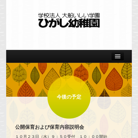
Home
園の概要
教育の特色
今後の予定
美術
体育
公開保育および保育内容説明会
自然
１０月２３日（水）９：５０受付 １０：００開始