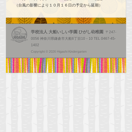
幼稚園のご案内
（台風の影響により１０月１６日の予定から延期）
園の一日
年間行事
学校法人 大船いしい学園 ひがし幼稚園
〒247-
健康・安全・設備
0056 神奈川県鎌倉市大船6丁目10－10 TEL 0467-45-
1402
食育
Copyright © 2026 Higashi Kindergarten
預かり保育
入園のご案内
2026年度園児募集要項
2026年度満３歳児園児募集要項
入園前のお子様向けプログラム
お問い合わせ
求人情報