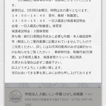
幼稚園のご案内
護者説明会」は2月
す
。
振替日は、2月28日金曜日。時間は次の通りとなります。
園の一日
１４：００～１４：４０ 受付、教材・制服渡し
年間行事
１４：５０～１５：４０ 一日入園及び保護者説明会
会場：一日入園及び制服渡し 保育室
健康・安全・設備
保護者説明会：２階体育館
28日に延期します
持ち物：銀行口座開設手続きに必要な印鑑・本人確認資料
食育
等（郵送したご
案内葉書に記載されていませんでしたので
ご注意ください。詳しく
は11月30日配布のみずほ銀行から
預かり保育
のお知らせをご覧ください）
、教材材代金、制服代金(引換
票)、お子様用上履き、保護者用ス
リッパ､筆記用具
入園のご案内
欠席される場合は必ずご連絡下さい。
2026年度園児募集要項
以上どうぞよろしくお願い致します。
当日お会いできる事を楽しみにお待ち申し上げております
2026年度満３歳児園児募集要項
入園前のお子様向けプログラム
学校法人 大船いしい学園 ひがし幼稚園
〒247-
お問い合わせ
0056 神奈川県鎌倉市大船6丁目10－10 TEL 0467-45-
求人情報
1402