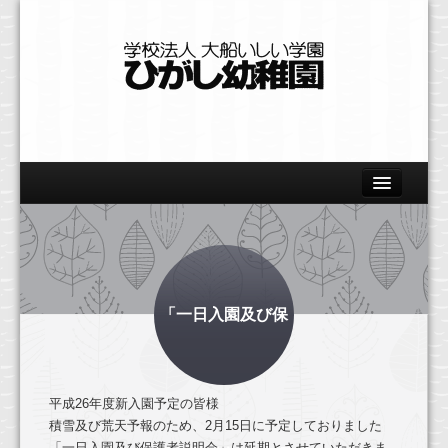
Home
園の概要
教育の特色
「一日入園及び保
美術
体育
平成26年度新入園予定の皆様
自然
積雪及び荒天予報のため、2月15日に予定しており
ました
「一日入園及び保護者説明会」は延期とさせていただきま